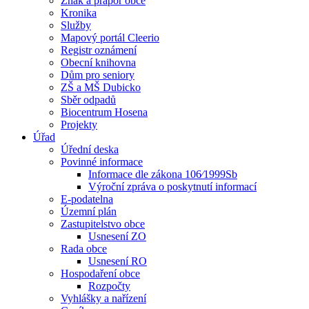
Znak a prapor obce
Kronika
Služby
Mapový portál Cleerio
Registr oznámení
Obecní knihovna
Dům pro seniory
ZŠ a MŠ Dubicko
Sběr odpadů
Biocentrum Hosena
Projekty
Úřad
Úřední deska
Povinné informace
Informace dle zákona 106⁄1999Sb
Výroční zpráva o poskytnutí informací
E-podatelna
Územní plán
Zastupitelstvo obce
Usnesení ZO
Rada obce
Usnesení RO
Hospodaření obce
Rozpočty
Vyhlášky a nařízení