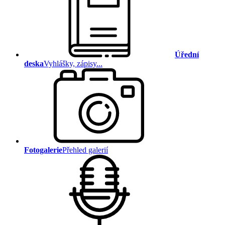
Úřední
deska
Vyhlášky, zápisy...
Fotogalerie
Přehled galerií