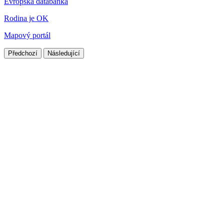
Evropská databanka
Rodina je OK
Mapový portál
Předchozí
Následující