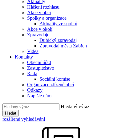
Aktuality
Hlášení rozhlasu
Akce v obci
Spolky a organizace
Aktuality ze spolků
Akce v okolí
Zpravodaje
Dubický zpravodaj
Zpravodaj města Zábřeh
Videa
Kontakty
Obecní úřad
Zastupitelstvo
Rada
Sociální komise
Organizace zřízené obcí
Odkazy
Napište nám
Hledaný výraz
Hledat
rozšířené vyhledávání