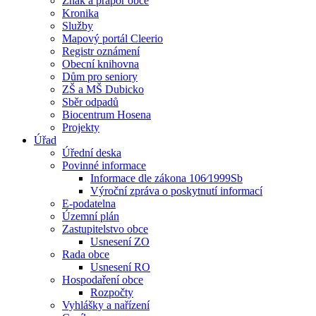
Znak a prapor obce
Kronika
Služby
Mapový portál Cleerio
Registr oznámení
Obecní knihovna
Dům pro seniory
ZŠ a MŠ Dubicko
Sběr odpadů
Biocentrum Hosena
Projekty
Úřad
Úřední deska
Povinné informace
Informace dle zákona 106⁄1999Sb
Výroční zpráva o poskytnutí informací
E-podatelna
Územní plán
Zastupitelstvo obce
Usnesení ZO
Rada obce
Usnesení RO
Hospodaření obce
Rozpočty
Vyhlášky a nařízení