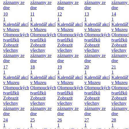
záznamy ze
záznamy ze
záznamy ze
záznamy ze
záznamy 
dne
dne
dne
dne
dne
10
11
12
13
14
1
1
1
1
1
Kalendář akcí
Kalendář akcí
Kalendář akcí
Kalendář akcí
Kalendář 
v Muzeu
v Muzeu
v Muzeu
v Muzeu
v Muzeu
Olomouckých
Olomouckých
Olomouckých
Olomouckých
Olomouc
tvarůžků
tvarůžků
tvarůžků
tvarůžků
tvarůžků
Zobrazit
Zobrazit
Zobrazit
Zobrazit
Zobrazit
všechny
všechny
všechny
všechny
všechny
záznamy ze
záznamy ze
záznamy ze
záznamy ze
záznamy 
dne
dne
dne
dne
dne
17
18
19
20
21
1
1
1
1
1
Kalendář akcí
Kalendář akcí
Kalendář akcí
Kalendář akcí
Kalendář 
v Muzeu
v Muzeu
v Muzeu
v Muzeu
v Muzeu
Olomouckých
Olomouckých
Olomouckých
Olomouckých
Olomouc
tvarůžků
tvarůžků
tvarůžků
tvarůžků
tvarůžků
Zobrazit
Zobrazit
Zobrazit
Zobrazit
Zobrazit
všechny
všechny
všechny
všechny
všechny
záznamy ze
záznamy ze
záznamy ze
záznamy ze
záznamy 
dne
dne
dne
dne
dne
24
25
26
27
28
1
1
1
1
1