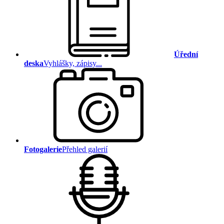
Úřední
deska
Vyhlášky, zápisy...
Fotogalerie
Přehled galerií