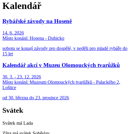
Kalendář
Rybářské závody na Hoseně
14. 6. 2026
Místo konání:
Hosena - Dubicko
sobotu se konají závody pro dospělé, v neděli pro mladé rybáře do
15 let
Kalendář akcí v Muzeu Olomouckých tvarůžků
30. 3. - 23. 12. 2026
Místo konání:
Muzeum Olomouckých tvarůžků - Palackého 2,
Loštice
od 30. března do 23. prosince 2026
Svátek
Svátek má
Lada
Zítra má svátek
Soběslav