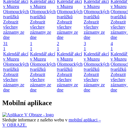
Kalendář akcí
Kalendář akcí
Kalendář akcí
Kalendář akcí
Kalendář 
v Muzeu
v Muzeu
v Muzeu
v Muzeu
v Muzeu
Olomouckých
Olomouckých
Olomouckých
Olomouckých
Olomouc
tvarůžků
tvarůžků
tvarůžků
tvarůžků
tvarůžků
Zobrazit
Zobrazit
Zobrazit
Zobrazit
Zobrazit
všechny
všechny
všechny
všechny
všechny
záznamy ze
záznamy ze
záznamy ze
záznamy ze
záznamy 
dne
dne
dne
dne
dne
31
1
2
3
4
1
1
1
1
1
Kalendář akcí
Kalendář akcí
Kalendář akcí
Kalendář akcí
Kalendář 
v Muzeu
v Muzeu
v Muzeu
v Muzeu
v Muzeu
Olomouckých
Olomouckých
Olomouckých
Olomouckých
Olomouc
tvarůžků
tvarůžků
tvarůžků
tvarůžků
tvarůžků
Zobrazit
Zobrazit
Zobrazit
Zobrazit
Zobrazit
všechny
všechny
všechny
všechny
všechny
záznamy ze
záznamy ze
záznamy ze
záznamy ze
záznamy 
dne
dne
dne
dne
dne
Mobilní aplikace
Sledujte informace z našeho webu v
mobilní aplikaci –
V OBRAZE.