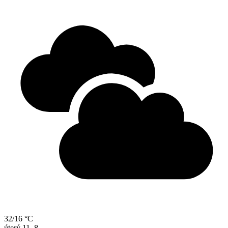
32/16 °C
úterý
11. 8.