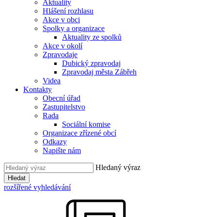
Aktuality
Hlášení rozhlasu
Akce v obci
Spolky a organizace
Aktuality ze spolků
Akce v okolí
Zpravodaje
Dubický zpravodaj
Zpravodaj města Zábřeh
Videa
Kontakty
Obecní úřad
Zastupitelstvo
Rada
Sociální komise
Organizace zřízené obcí
Odkazy
Napište nám
Hledaný výraz
Hledat
rozšířené vyhledávání