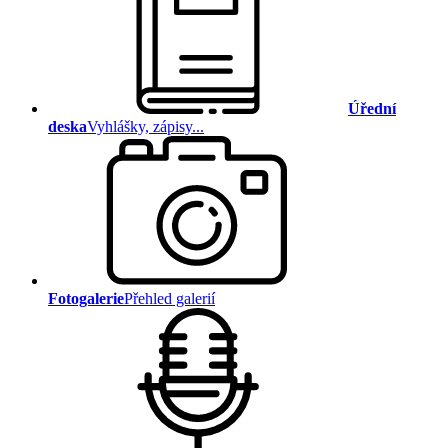
Úřední
deska
Vyhlášky, zápisy...
Fotogalerie
Přehled galerií