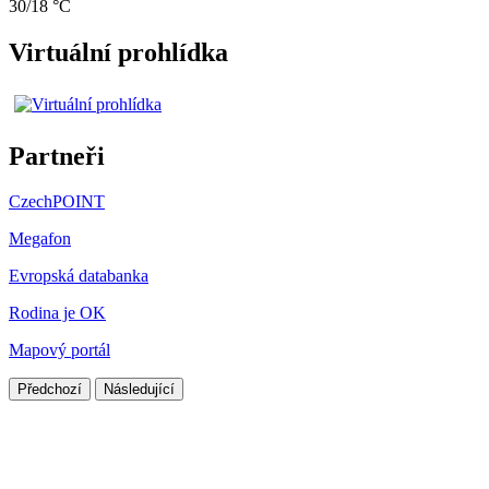
30/18 °C
Virtuální prohlídka
Partneři
CzechPOINT
Megafon
Evropská databanka
Rodina je OK
Mapový portál
Předchozí
Následující