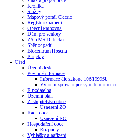
Znak a prapor obce
Kronika
Služby
Mapový portál Cleerio
Registr oznámení
Obecní knihovna
Dům pro seniory
ZŠ a MŠ Dubicko
Sběr odpadů
Biocentrum Hosena
Projekty
Úřad
Úřední deska
Povinné informace
Informace dle zákona 106⁄1999Sb
Výroční zpráva o poskytnutí informací
E-podatelna
Územní plán
Zastupitelstvo obce
Usnesení ZO
Rada obce
Usnesení RO
Hospodaření obce
Rozpočty
Vyhlášky a nařízení