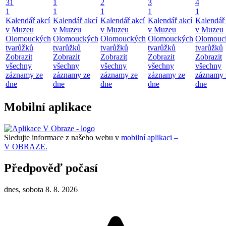
31
1
2
3
4
1
1
1
1
1
Kalendář akcí
Kalendář akcí
Kalendář akcí
Kalendář akcí
Kalendář 
v Muzeu
v Muzeu
v Muzeu
v Muzeu
v Muzeu
Olomouckých
Olomouckých
Olomouckých
Olomouckých
Olomouc
tvarůžků
tvarůžků
tvarůžků
tvarůžků
tvarůžků
Zobrazit
Zobrazit
Zobrazit
Zobrazit
Zobrazit
všechny
všechny
všechny
všechny
všechny
záznamy ze
záznamy ze
záznamy ze
záznamy ze
záznamy 
dne
dne
dne
dne
dne
Mobilní aplikace
Sledujte informace z našeho webu v
mobilní aplikaci –
V OBRAZE.
Předpověď počasí
dnes, sobota 8. 8. 2026