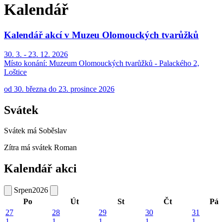
Kalendář
Kalendář akcí v Muzeu Olomouckých tvarůžků
30. 3. - 23. 12. 2026
Místo konání:
Muzeum Olomouckých tvarůžků - Palackého 2,
Loštice
od 30. března do 23. prosince 2026
Svátek
Svátek má
Soběslav
Zítra má svátek
Roman
Kalendář akci
Srpen
2026
Po
Út
St
Čt
Pá
27
28
29
30
31
1
1
1
1
1