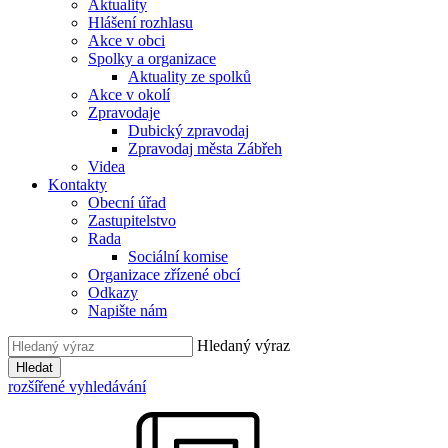
Aktuality
Hlášení rozhlasu
Akce v obci
Spolky a organizace
Aktuality ze spolků
Akce v okolí
Zpravodaje
Dubický zpravodaj
Zpravodaj města Zábřeh
Videa
Kontakty
Obecní úřad
Zastupitelstvo
Rada
Sociální komise
Organizace zřízené obcí
Odkazy
Napište nám
Hledaný výraz
Hledat
rozšířené vyhledávání