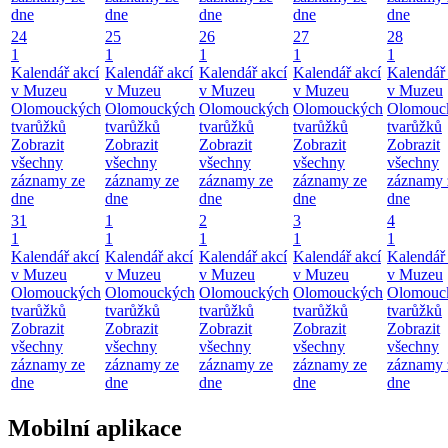
dne
dne
dne
dne
dne
24
25
26
27
28
1
1
1
1
1
Kalendář akcí
Kalendář akcí
Kalendář akcí
Kalendář akcí
Kalendář 
v Muzeu
v Muzeu
v Muzeu
v Muzeu
v Muzeu
Olomouckých
Olomouckých
Olomouckých
Olomouckých
Olomouc
tvarůžků
tvarůžků
tvarůžků
tvarůžků
tvarůžků
Zobrazit
Zobrazit
Zobrazit
Zobrazit
Zobrazit
všechny
všechny
všechny
všechny
všechny
záznamy ze
záznamy ze
záznamy ze
záznamy ze
záznamy 
dne
dne
dne
dne
dne
31
1
2
3
4
1
1
1
1
1
Kalendář akcí
Kalendář akcí
Kalendář akcí
Kalendář akcí
Kalendář 
v Muzeu
v Muzeu
v Muzeu
v Muzeu
v Muzeu
Olomouckých
Olomouckých
Olomouckých
Olomouckých
Olomouc
tvarůžků
tvarůžků
tvarůžků
tvarůžků
tvarůžků
Zobrazit
Zobrazit
Zobrazit
Zobrazit
Zobrazit
všechny
všechny
všechny
všechny
všechny
záznamy ze
záznamy ze
záznamy ze
záznamy ze
záznamy 
dne
dne
dne
dne
dne
Mobilní aplikace