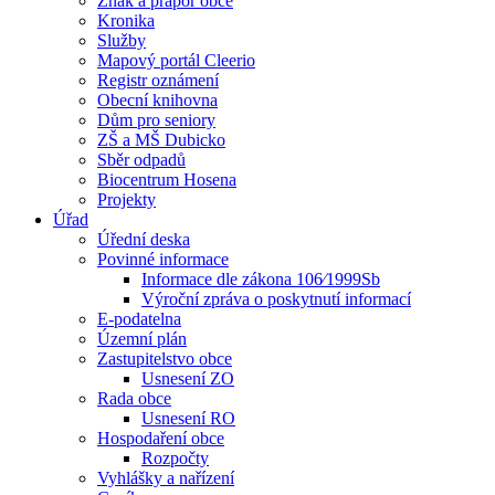
Znak a prapor obce
Kronika
Služby
Mapový portál Cleerio
Registr oznámení
Obecní knihovna
Dům pro seniory
ZŠ a MŠ Dubicko
Sběr odpadů
Biocentrum Hosena
Projekty
Úřad
Úřední deska
Povinné informace
Informace dle zákona 106⁄1999Sb
Výroční zpráva o poskytnutí informací
E-podatelna
Územní plán
Zastupitelstvo obce
Usnesení ZO
Rada obce
Usnesení RO
Hospodaření obce
Rozpočty
Vyhlášky a nařízení