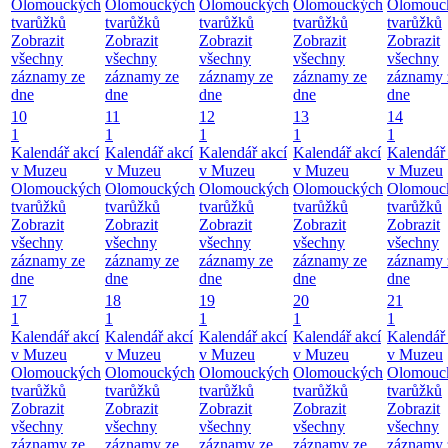
Olomouckých
Olomouckých
Olomouckých
Olomouckých
Olomouc
tvarůžků
tvarůžků
tvarůžků
tvarůžků
tvarůžků
Zobrazit
Zobrazit
Zobrazit
Zobrazit
Zobrazit
všechny
všechny
všechny
všechny
všechny
záznamy ze
záznamy ze
záznamy ze
záznamy ze
záznamy 
dne
dne
dne
dne
dne
10
11
12
13
14
1
1
1
1
1
Kalendář akcí
Kalendář akcí
Kalendář akcí
Kalendář akcí
Kalendář 
v Muzeu
v Muzeu
v Muzeu
v Muzeu
v Muzeu
Olomouckých
Olomouckých
Olomouckých
Olomouckých
Olomouc
tvarůžků
tvarůžků
tvarůžků
tvarůžků
tvarůžků
Zobrazit
Zobrazit
Zobrazit
Zobrazit
Zobrazit
všechny
všechny
všechny
všechny
všechny
záznamy ze
záznamy ze
záznamy ze
záznamy ze
záznamy 
dne
dne
dne
dne
dne
17
18
19
20
21
1
1
1
1
1
Kalendář akcí
Kalendář akcí
Kalendář akcí
Kalendář akcí
Kalendář 
v Muzeu
v Muzeu
v Muzeu
v Muzeu
v Muzeu
Olomouckých
Olomouckých
Olomouckých
Olomouckých
Olomouc
tvarůžků
tvarůžků
tvarůžků
tvarůžků
tvarůžků
Zobrazit
Zobrazit
Zobrazit
Zobrazit
Zobrazit
všechny
všechny
všechny
všechny
všechny
záznamy ze
záznamy ze
záznamy ze
záznamy ze
záznamy 