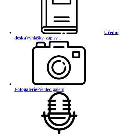
Úřední
deska
Vyhlášky, zápisy...
Fotogalerie
Přehled galerií