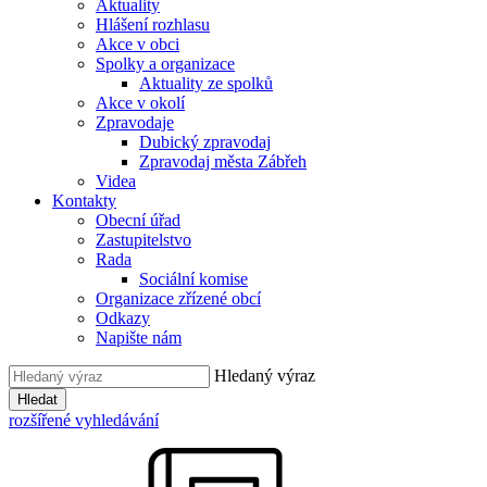
Aktuality
Hlášení rozhlasu
Akce v obci
Spolky a organizace
Aktuality ze spolků
Akce v okolí
Zpravodaje
Dubický zpravodaj
Zpravodaj města Zábřeh
Videa
Kontakty
Obecní úřad
Zastupitelstvo
Rada
Sociální komise
Organizace zřízené obcí
Odkazy
Napište nám
Hledaný výraz
Hledat
rozšířené vyhledávání