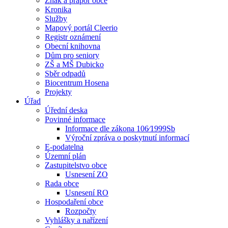
Znak a prapor obce
Kronika
Služby
Mapový portál Cleerio
Registr oznámení
Obecní knihovna
Dům pro seniory
ZŠ a MŠ Dubicko
Sběr odpadů
Biocentrum Hosena
Projekty
Úřad
Úřední deska
Povinné informace
Informace dle zákona 106⁄1999Sb
Výroční zpráva o poskytnutí informací
E-podatelna
Územní plán
Zastupitelstvo obce
Usnesení ZO
Rada obce
Usnesení RO
Hospodaření obce
Rozpočty
Vyhlášky a nařízení