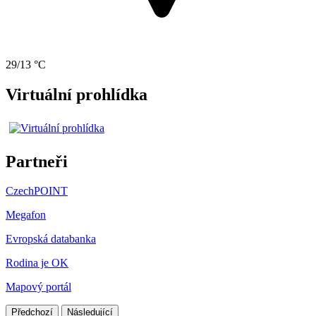
29/13 °C
Virtuální prohlídka
Partneři
CzechPOINT
Megafon
Evropská databanka
Rodina je OK
Mapový portál
Předchozí
Následující