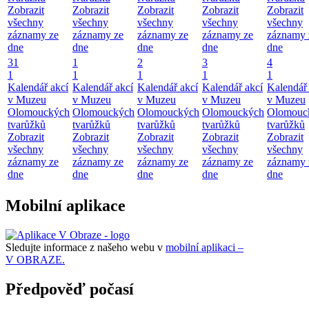
Zobrazit
Zobrazit
Zobrazit
Zobrazit
Zobrazit
všechny
všechny
všechny
všechny
všechny
záznamy ze
záznamy ze
záznamy ze
záznamy ze
záznamy 
dne
dne
dne
dne
dne
31
1
2
3
4
1
1
1
1
1
Kalendář akcí
Kalendář akcí
Kalendář akcí
Kalendář akcí
Kalendář 
v Muzeu
v Muzeu
v Muzeu
v Muzeu
v Muzeu
Olomouckých
Olomouckých
Olomouckých
Olomouckých
Olomouc
tvarůžků
tvarůžků
tvarůžků
tvarůžků
tvarůžků
Zobrazit
Zobrazit
Zobrazit
Zobrazit
Zobrazit
všechny
všechny
všechny
všechny
všechny
záznamy ze
záznamy ze
záznamy ze
záznamy ze
záznamy 
dne
dne
dne
dne
dne
Mobilní aplikace
Sledujte informace z našeho webu v
mobilní aplikaci –
V OBRAZE.
Předpověď počasí