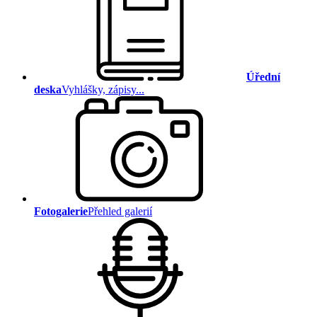
Úřední
deska
Vyhlášky, zápisy...
Fotogalerie
Přehled galerií