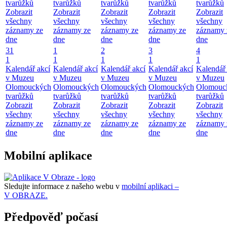
tvarůžků
tvarůžků
tvarůžků
tvarůžků
tvarůžků
Zobrazit
Zobrazit
Zobrazit
Zobrazit
Zobrazit
všechny
všechny
všechny
všechny
všechny
záznamy ze
záznamy ze
záznamy ze
záznamy ze
záznamy 
dne
dne
dne
dne
dne
31
1
2
3
4
1
1
1
1
1
Kalendář akcí
Kalendář akcí
Kalendář akcí
Kalendář akcí
Kalendář 
v Muzeu
v Muzeu
v Muzeu
v Muzeu
v Muzeu
Olomouckých
Olomouckých
Olomouckých
Olomouckých
Olomouc
tvarůžků
tvarůžků
tvarůžků
tvarůžků
tvarůžků
Zobrazit
Zobrazit
Zobrazit
Zobrazit
Zobrazit
všechny
všechny
všechny
všechny
všechny
záznamy ze
záznamy ze
záznamy ze
záznamy ze
záznamy 
dne
dne
dne
dne
dne
Mobilní aplikace
Sledujte informace z našeho webu v
mobilní aplikaci –
V OBRAZE.
Předpověď počasí