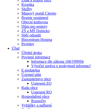
Znak a prapor obce
Kronika
Služby
Mapový portál Cleerio
Registr oznámení
Obecní knihovna
Dům pro seniory
ZŠ a MŠ Dubicko
Sběr odpadů
Biocentrum Hosena
Projekty
Úřad
Úřední deska
Povinné informace
Informace dle zákona 106⁄1999Sb
Výroční zpráva o poskytnutí informací
E-podatelna
Územní plán
Zastupitelstvo obce
Usnesení ZO
Rada obce
Usnesení RO
Hospodaření obce
Rozpočty
Vyhlášky a nařízení