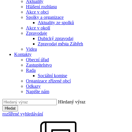
Aktuality
Hlášení rozhlasu
Akce v obci
Spolky a organizace
Aktuality ze spolků
Akce v okolí
Zpravodaje
Dubický zpravodaj
Zpravodaj města Zábřeh
Videa
Kontakty
Obecní úřad
Zastupitelstvo
Rada
Sociální komise
Organizace zřízené obcí
Odkazy
Napište nám
Hledaný výraz
Hledat
rozšířené vyhledávání