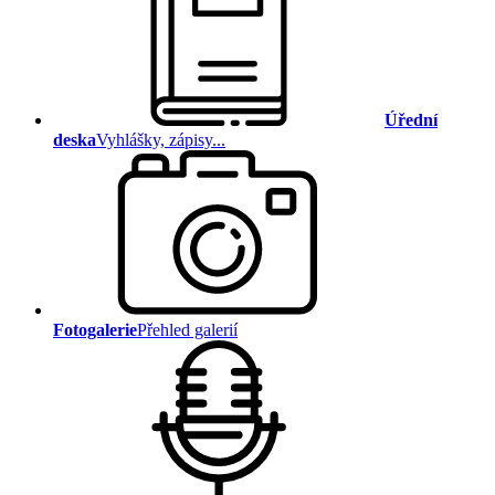
Úřední
deska
Vyhlášky, zápisy...
Fotogalerie
Přehled galerií