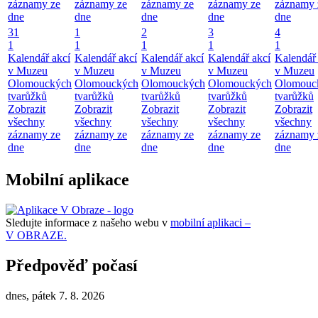
záznamy ze
záznamy ze
záznamy ze
záznamy ze
záznamy 
dne
dne
dne
dne
dne
31
1
2
3
4
1
1
1
1
1
Kalendář akcí
Kalendář akcí
Kalendář akcí
Kalendář akcí
Kalendář 
v Muzeu
v Muzeu
v Muzeu
v Muzeu
v Muzeu
Olomouckých
Olomouckých
Olomouckých
Olomouckých
Olomouc
tvarůžků
tvarůžků
tvarůžků
tvarůžků
tvarůžků
Zobrazit
Zobrazit
Zobrazit
Zobrazit
Zobrazit
všechny
všechny
všechny
všechny
všechny
záznamy ze
záznamy ze
záznamy ze
záznamy ze
záznamy 
dne
dne
dne
dne
dne
Mobilní aplikace
Sledujte informace z našeho webu v
mobilní aplikaci –
V OBRAZE.
Předpověď počasí
dnes, pátek 7. 8. 2026