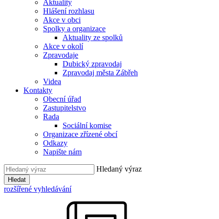
Aktuality
Hlášení rozhlasu
Akce v obci
Spolky a organizace
Aktuality ze spolků
Akce v okolí
Zpravodaje
Dubický zpravodaj
Zpravodaj města Zábřeh
Videa
Kontakty
Obecní úřad
Zastupitelstvo
Rada
Sociální komise
Organizace zřízené obcí
Odkazy
Napište nám
Hledaný výraz
Hledat
rozšířené vyhledávání