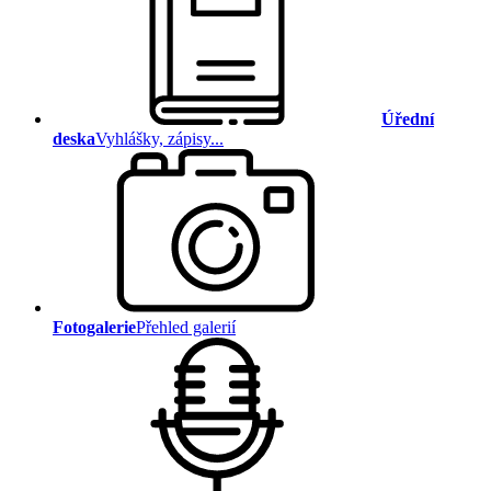
Úřední
deska
Vyhlášky, zápisy...
Fotogalerie
Přehled galerií