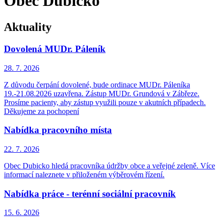
Obec Dubicko
Aktuality
Dovolená MUDr. Páleník
28. 7.
2026
Z důvodu čerpání dovolené, bude ordinace MUDr. Páleníka
19.-21.08.2026 uzavřena. Zástup MUDr. Grundová v Zábřeze.
Prosíme pacienty, aby zástup využili pouze v akutních případech.
Děkujeme za pochopení
Nabídka pracovního místa
22. 7.
2026
Obec Dubicko hledá pracovníka údržby obce a veřejné zeleně. Více
informací naleznete v přiloženém výběrovém řízení.
Nabídka práce - terénní sociální pracovník
15. 6.
2026