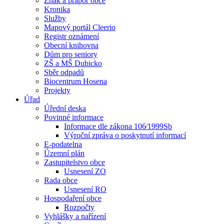
Znak a prapor obce
Kronika
Služby
Mapový portál Cleerio
Registr oznámení
Obecní knihovna
Dům pro seniory
ZŠ a MŠ Dubicko
Sběr odpadů
Biocentrum Hosena
Projekty
Úřad
Úřední deska
Povinné informace
Informace dle zákona 106⁄1999Sb
Výroční zpráva o poskytnutí informací
E-podatelna
Územní plán
Zastupitelstvo obce
Usnesení ZO
Rada obce
Usnesení RO
Hospodaření obce
Rozpočty
Vyhlášky a nařízení