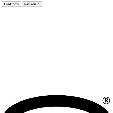
Předchozí
Následující