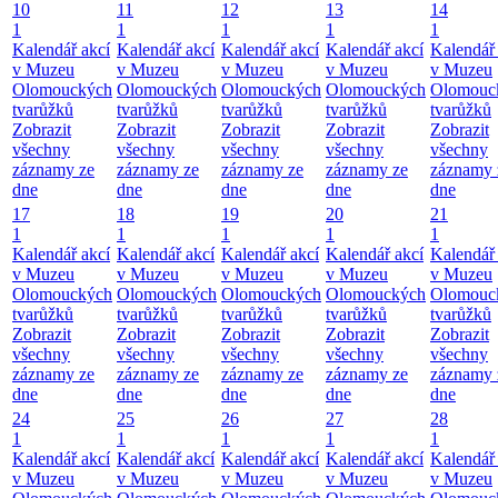
10
11
12
13
14
1
1
1
1
1
Kalendář akcí
Kalendář akcí
Kalendář akcí
Kalendář akcí
Kalendář 
v Muzeu
v Muzeu
v Muzeu
v Muzeu
v Muzeu
Olomouckých
Olomouckých
Olomouckých
Olomouckých
Olomouc
tvarůžků
tvarůžků
tvarůžků
tvarůžků
tvarůžků
Zobrazit
Zobrazit
Zobrazit
Zobrazit
Zobrazit
všechny
všechny
všechny
všechny
všechny
záznamy ze
záznamy ze
záznamy ze
záznamy ze
záznamy 
dne
dne
dne
dne
dne
17
18
19
20
21
1
1
1
1
1
Kalendář akcí
Kalendář akcí
Kalendář akcí
Kalendář akcí
Kalendář 
v Muzeu
v Muzeu
v Muzeu
v Muzeu
v Muzeu
Olomouckých
Olomouckých
Olomouckých
Olomouckých
Olomouc
tvarůžků
tvarůžků
tvarůžků
tvarůžků
tvarůžků
Zobrazit
Zobrazit
Zobrazit
Zobrazit
Zobrazit
všechny
všechny
všechny
všechny
všechny
záznamy ze
záznamy ze
záznamy ze
záznamy ze
záznamy 
dne
dne
dne
dne
dne
24
25
26
27
28
1
1
1
1
1
Kalendář akcí
Kalendář akcí
Kalendář akcí
Kalendář akcí
Kalendář 
v Muzeu
v Muzeu
v Muzeu
v Muzeu
v Muzeu