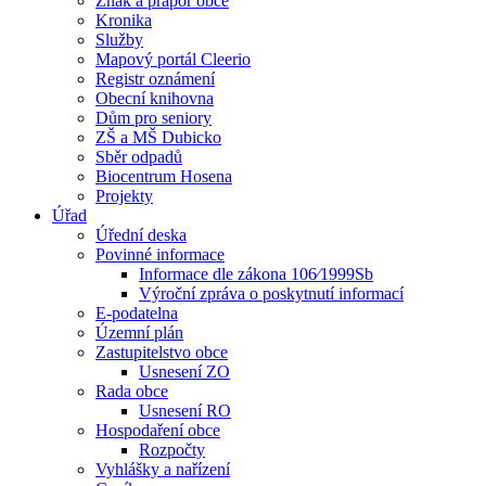
Znak a prapor obce
Kronika
Služby
Mapový portál Cleerio
Registr oznámení
Obecní knihovna
Dům pro seniory
ZŠ a MŠ Dubicko
Sběr odpadů
Biocentrum Hosena
Projekty
Úřad
Úřední deska
Povinné informace
Informace dle zákona 106⁄1999Sb
Výroční zpráva o poskytnutí informací
E-podatelna
Územní plán
Zastupitelstvo obce
Usnesení ZO
Rada obce
Usnesení RO
Hospodaření obce
Rozpočty
Vyhlášky a nařízení