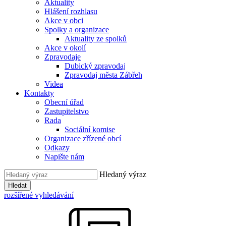
Aktuality
Hlášení rozhlasu
Akce v obci
Spolky a organizace
Aktuality ze spolků
Akce v okolí
Zpravodaje
Dubický zpravodaj
Zpravodaj města Zábřeh
Videa
Kontakty
Obecní úřad
Zastupitelstvo
Rada
Sociální komise
Organizace zřízené obcí
Odkazy
Napište nám
Hledaný výraz
Hledat
rozšířené vyhledávání