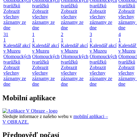
Olomouckých
Olomouckých
Olomouckých
Olomouckých
Olomouc
tvarůžků
tvarůžků
tvarůžků
tvarůžků
tvarůžků
Zobrazit
Zobrazit
Zobrazit
Zobrazit
Zobrazit
všechny
všechny
všechny
všechny
všechny
záznamy ze
záznamy ze
záznamy ze
záznamy ze
záznamy 
dne
dne
dne
dne
dne
31
1
2
3
4
1
1
1
1
1
Kalendář akcí
Kalendář akcí
Kalendář akcí
Kalendář akcí
Kalendář 
v Muzeu
v Muzeu
v Muzeu
v Muzeu
v Muzeu
Olomouckých
Olomouckých
Olomouckých
Olomouckých
Olomouc
tvarůžků
tvarůžků
tvarůžků
tvarůžků
tvarůžků
Zobrazit
Zobrazit
Zobrazit
Zobrazit
Zobrazit
všechny
všechny
všechny
všechny
všechny
záznamy ze
záznamy ze
záznamy ze
záznamy ze
záznamy 
dne
dne
dne
dne
dne
Mobilní aplikace
Sledujte informace z našeho webu v
mobilní aplikaci –
V OBRAZE.
Předpověď počasí