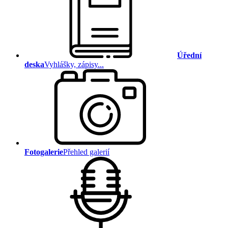
Úřední
deska
Vyhlášky, zápisy...
Fotogalerie
Přehled galerií