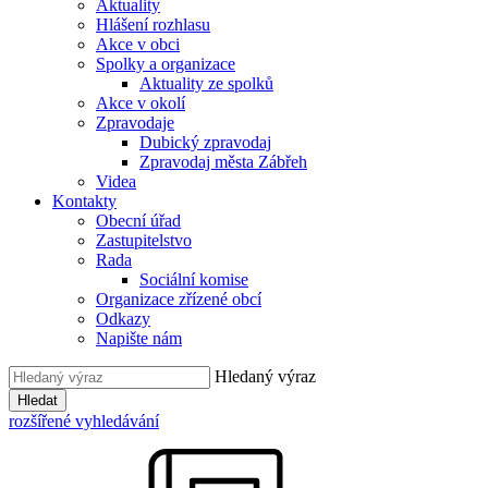
Aktuality
Hlášení rozhlasu
Akce v obci
Spolky a organizace
Aktuality ze spolků
Akce v okolí
Zpravodaje
Dubický zpravodaj
Zpravodaj města Zábřeh
Videa
Kontakty
Obecní úřad
Zastupitelstvo
Rada
Sociální komise
Organizace zřízené obcí
Odkazy
Napište nám
Hledaný výraz
Hledat
rozšířené vyhledávání