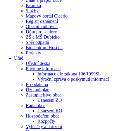
Znak a prapor obce
Kronika
Služby
Mapový portál Cleerio
Registr oznámení
Obecní knihovna
Dům pro seniory
ZŠ a MŠ Dubicko
Sběr odpadů
Biocentrum Hosena
Projekty
Úřad
Úřední deska
Povinné informace
Informace dle zákona 106⁄1999Sb
Výroční zpráva o poskytnutí informací
E-podatelna
Územní plán
Zastupitelstvo obce
Usnesení ZO
Rada obce
Usnesení RO
Hospodaření obce
Rozpočty
Vyhlášky a nařízení