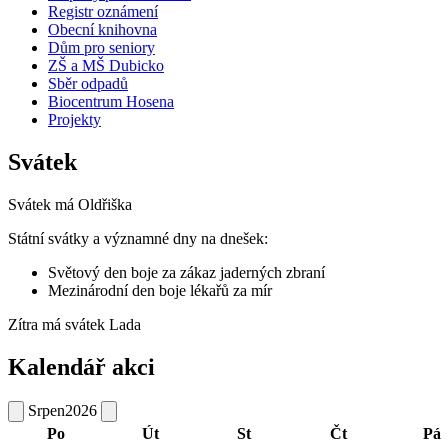
Registr oznámení
Obecní knihovna
Dům pro seniory
ZŠ a MŠ Dubicko
Sběr odpadů
Biocentrum Hosena
Projekty
Svátek
Svátek má
Oldřiška
Státní svátky a významné dny na dnešek:
Světový den boje za zákaz jaderných zbraní
Mezinárodní den boje lékařů za mír
Zítra má svátek
Lada
Kalendář akci
Srpen
2026
Po
Út
St
Čt
Pá