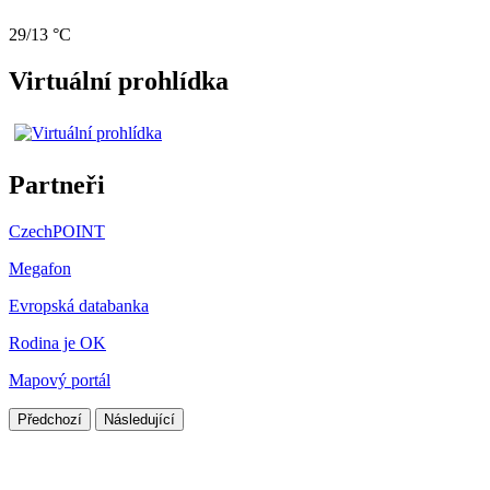
29/13 °C
Virtuální prohlídka
Partneři
CzechPOINT
Megafon
Evropská databanka
Rodina je OK
Mapový portál
Předchozí
Následující