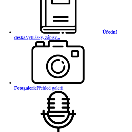
Úřední
deska
Vyhlášky, zápisy...
Fotogalerie
Přehled galerií