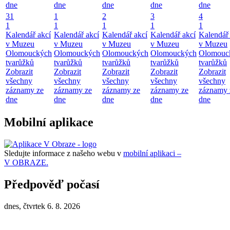
dne
dne
dne
dne
dne
31
1
2
3
4
1
1
1
1
1
Kalendář akcí
Kalendář akcí
Kalendář akcí
Kalendář akcí
Kalendář 
v Muzeu
v Muzeu
v Muzeu
v Muzeu
v Muzeu
Olomouckých
Olomouckých
Olomouckých
Olomouckých
Olomouc
tvarůžků
tvarůžků
tvarůžků
tvarůžků
tvarůžků
Zobrazit
Zobrazit
Zobrazit
Zobrazit
Zobrazit
všechny
všechny
všechny
všechny
všechny
záznamy ze
záznamy ze
záznamy ze
záznamy ze
záznamy 
dne
dne
dne
dne
dne
Mobilní aplikace
Sledujte informace z našeho webu v
mobilní aplikaci –
V OBRAZE.
Předpověď počasí
dnes, čtvrtek 6. 8. 2026