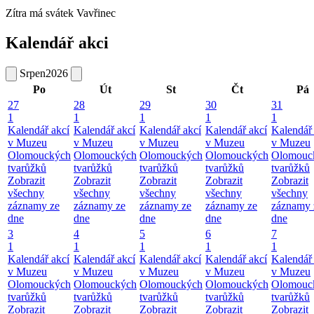
Zítra má svátek
Vavřinec
Kalendář akci
Srpen
2026
Po
Út
St
Čt
Pá
27
28
29
30
31
1
1
1
1
1
Kalendář akcí
Kalendář akcí
Kalendář akcí
Kalendář akcí
Kalendář 
v Muzeu
v Muzeu
v Muzeu
v Muzeu
v Muzeu
Olomouckých
Olomouckých
Olomouckých
Olomouckých
Olomouc
tvarůžků
tvarůžků
tvarůžků
tvarůžků
tvarůžků
Zobrazit
Zobrazit
Zobrazit
Zobrazit
Zobrazit
všechny
všechny
všechny
všechny
všechny
záznamy ze
záznamy ze
záznamy ze
záznamy ze
záznamy 
dne
dne
dne
dne
dne
3
4
5
6
7
1
1
1
1
1
Kalendář akcí
Kalendář akcí
Kalendář akcí
Kalendář akcí
Kalendář 
v Muzeu
v Muzeu
v Muzeu
v Muzeu
v Muzeu
Olomouckých
Olomouckých
Olomouckých
Olomouckých
Olomouc
tvarůžků
tvarůžků
tvarůžků
tvarůžků
tvarůžků
Zobrazit
Zobrazit
Zobrazit
Zobrazit
Zobrazit