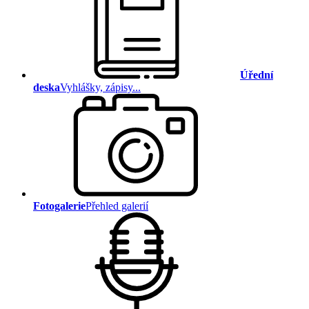
Úřední
deska
Vyhlášky, zápisy...
Fotogalerie
Přehled galerií