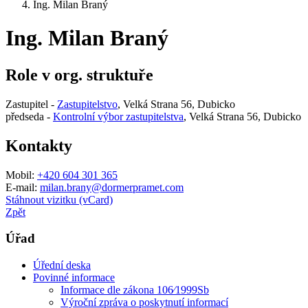
Ing. Milan Braný
Ing. Milan Braný
Role v org. struktuře
Zastupitel -
Zastupitelstvo
, Velká Strana 56, Dubicko
předseda -
Kontrolní výbor zastupitelstva
, Velká Strana 56, Dubicko
Kontakty
Mobil:
+420 604 301 365
E-mail:
milan.brany@dormerpramet.com
Stáhnout vizitku (vCard)
Zpět
Úřad
Úřední deska
Povinné informace
Informace dle zákona 106⁄1999Sb
Výroční zpráva o poskytnutí informací