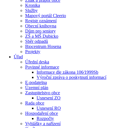
Znak a prapor obce
Kronika
Služby
Mapový portál Cleerio
Registr oznámení
Obecní knihovna
Dům pro seniory
ZŠ a MŠ Dubicko
Sběr odpadů
Biocentrum Hosena
Projekty
Úřad
Úřední deska
Povinné informace
Informace dle zákona 106⁄1999Sb
Výroční zpráva o poskytnutí informací
E-podatelna
Územní plán
Zastupitelstvo obce
Usnesení ZO
Rada obce
Usnesení RO
Hospodaření obce
Rozpočty
Vyhlášky a nařízení