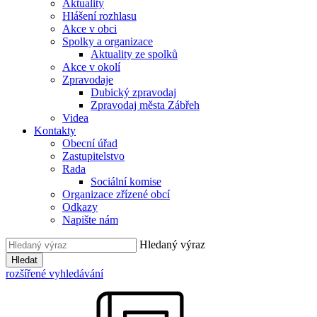
Aktuality
Hlášení rozhlasu
Akce v obci
Spolky a organizace
Aktuality ze spolků
Akce v okolí
Zpravodaje
Dubický zpravodaj
Zpravodaj města Zábřeh
Videa
Kontakty
Obecní úřad
Zastupitelstvo
Rada
Sociální komise
Organizace zřízené obcí
Odkazy
Napište nám
Hledaný výraz
Hledat
rozšířené vyhledávání