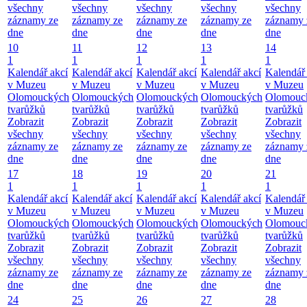
všechny
všechny
všechny
všechny
všechny
záznamy ze
záznamy ze
záznamy ze
záznamy ze
záznamy 
dne
dne
dne
dne
dne
10
11
12
13
14
1
1
1
1
1
Kalendář akcí
Kalendář akcí
Kalendář akcí
Kalendář akcí
Kalendář 
v Muzeu
v Muzeu
v Muzeu
v Muzeu
v Muzeu
Olomouckých
Olomouckých
Olomouckých
Olomouckých
Olomouc
tvarůžků
tvarůžků
tvarůžků
tvarůžků
tvarůžků
Zobrazit
Zobrazit
Zobrazit
Zobrazit
Zobrazit
všechny
všechny
všechny
všechny
všechny
záznamy ze
záznamy ze
záznamy ze
záznamy ze
záznamy 
dne
dne
dne
dne
dne
17
18
19
20
21
1
1
1
1
1
Kalendář akcí
Kalendář akcí
Kalendář akcí
Kalendář akcí
Kalendář 
v Muzeu
v Muzeu
v Muzeu
v Muzeu
v Muzeu
Olomouckých
Olomouckých
Olomouckých
Olomouckých
Olomouc
tvarůžků
tvarůžků
tvarůžků
tvarůžků
tvarůžků
Zobrazit
Zobrazit
Zobrazit
Zobrazit
Zobrazit
všechny
všechny
všechny
všechny
všechny
záznamy ze
záznamy ze
záznamy ze
záznamy ze
záznamy 
dne
dne
dne
dne
dne
24
25
26
27
28