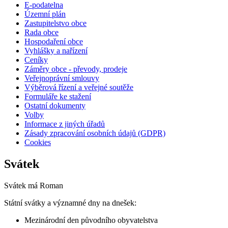
E-podatelna
Územní plán
Zastupitelstvo obce
Rada obce
Hospodaření obce
Vyhlášky a nařízení
Ceníky
Záměry obce - převody, prodeje
Veřejnoprávní smlouvy
Výběrová řízení a veřejné soutěže
Formuláře ke stažení
Ostatní dokumenty
Volby
Informace z jiných úřadů
Zásady zpracování osobních údajů (GDPR)
Cookies
Svátek
Svátek má
Roman
Státní svátky a významné dny na dnešek:
Mezinárodní den původního obyvatelstva