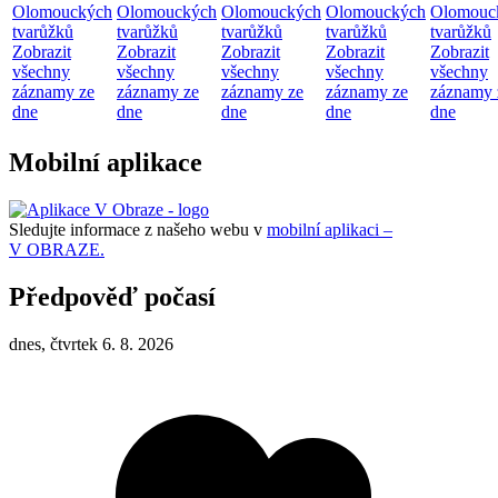
Olomouckých
Olomouckých
Olomouckých
Olomouckých
Olomouc
tvarůžků
tvarůžků
tvarůžků
tvarůžků
tvarůžků
Zobrazit
Zobrazit
Zobrazit
Zobrazit
Zobrazit
všechny
všechny
všechny
všechny
všechny
záznamy ze
záznamy ze
záznamy ze
záznamy ze
záznamy 
dne
dne
dne
dne
dne
Mobilní aplikace
Sledujte informace z našeho webu v
mobilní aplikaci –
V OBRAZE.
Předpověď počasí
dnes, čtvrtek 6. 8. 2026