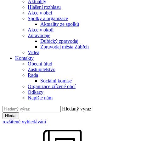
Aktuality
Hlášení rozhlasu
Akce v obci
Spolky a organizace
Aktuality ze spolků
Akce v okolí
Zpravodaje
Dubický zpravodaj
Zpravodaj města Zábřeh
Videa
Kontakty
Obecní úřad
Zastupitelstvo
Rada
Sociální komise
Organizace zřízené obcí
Odkazy
Napište nám
Hledaný výraz
Hledat
rozšířené vyhledávání