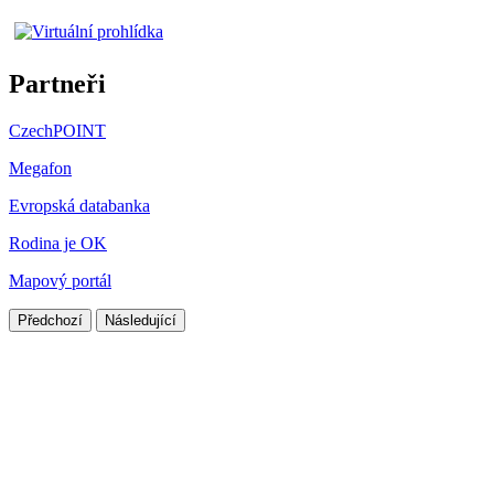
Partneři
CzechPOINT
Megafon
Evropská databanka
Rodina je OK
Mapový portál
Předchozí
Následující