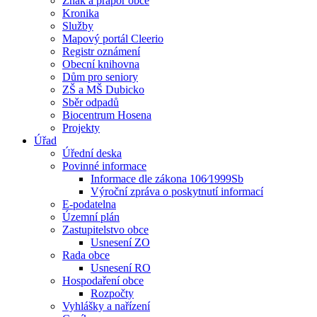
Znak a prapor obce
Kronika
Služby
Mapový portál Cleerio
Registr oznámení
Obecní knihovna
Dům pro seniory
ZŠ a MŠ Dubicko
Sběr odpadů
Biocentrum Hosena
Projekty
Úřad
Úřední deska
Povinné informace
Informace dle zákona 106⁄1999Sb
Výroční zpráva o poskytnutí informací
E-podatelna
Územní plán
Zastupitelstvo obce
Usnesení ZO
Rada obce
Usnesení RO
Hospodaření obce
Rozpočty
Vyhlášky a nařízení