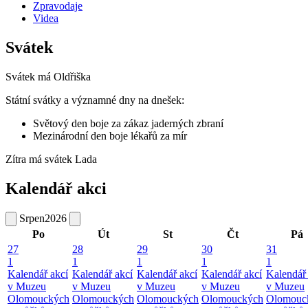
Zpravodaje
Videa
Svátek
Svátek má
Oldřiška
Státní svátky a významné dny na dnešek:
Světový den boje za zákaz jaderných zbraní
Mezinárodní den boje lékařů za mír
Zítra má svátek
Lada
Kalendář akci
Srpen
2026
Po
Út
St
Čt
Pá
27
28
29
30
31
1
1
1
1
1
Kalendář akcí
Kalendář akcí
Kalendář akcí
Kalendář akcí
Kalendář 
v Muzeu
v Muzeu
v Muzeu
v Muzeu
v Muzeu
Olomouckých
Olomouckých
Olomouckých
Olomouckých
Olomouc