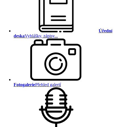
Úřední
deska
Vyhlášky, zápisy...
Fotogalerie
Přehled galerií