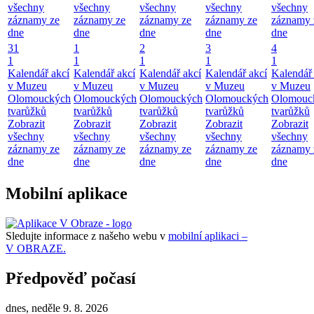
všechny
všechny
všechny
všechny
všechny
záznamy ze
záznamy ze
záznamy ze
záznamy ze
záznamy 
dne
dne
dne
dne
dne
31
1
2
3
4
1
1
1
1
1
Kalendář akcí
Kalendář akcí
Kalendář akcí
Kalendář akcí
Kalendář 
v Muzeu
v Muzeu
v Muzeu
v Muzeu
v Muzeu
Olomouckých
Olomouckých
Olomouckých
Olomouckých
Olomouc
tvarůžků
tvarůžků
tvarůžků
tvarůžků
tvarůžků
Zobrazit
Zobrazit
Zobrazit
Zobrazit
Zobrazit
všechny
všechny
všechny
všechny
všechny
záznamy ze
záznamy ze
záznamy ze
záznamy ze
záznamy 
dne
dne
dne
dne
dne
Mobilní aplikace
Sledujte informace z našeho webu v
mobilní aplikaci –
V OBRAZE.
Předpověď počasí
dnes, neděle 9. 8. 2026