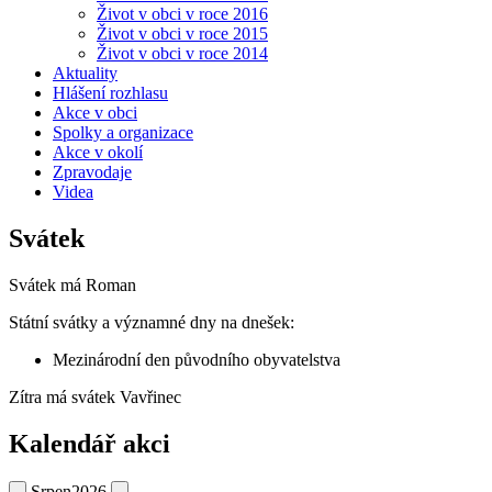
Život v obci v roce 2016
Život v obci v roce 2015
Život v obci v roce 2014
Aktuality
Hlášení rozhlasu
Akce v obci
Spolky a organizace
Akce v okolí
Zpravodaje
Videa
Svátek
Svátek má
Roman
Státní svátky a významné dny na dnešek:
Mezinárodní den původního obyvatelstva
Zítra má svátek
Vavřinec
Kalendář akci
Srpen
2026