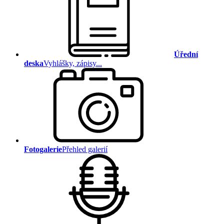
Úřední
deska
Vyhlášky, zápisy...
Fotogalerie
Přehled galerií