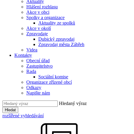
Aktuality
Hlášení rozhlasu
Akce v obci
Spolky a organizace
Aktuality ze spolků
Akce v okolí
Zpravodaje
Dubický zpravodaj
Zpravodaj města Zábřeh
Videa
Kontakty
Obecní úřad
Zastupitelstvo
Rada
Sociální komise
Organizace zřízené obcí
Odkazy
Napište nám
Hledaný výraz
Hledat
rozšířené vyhledávání