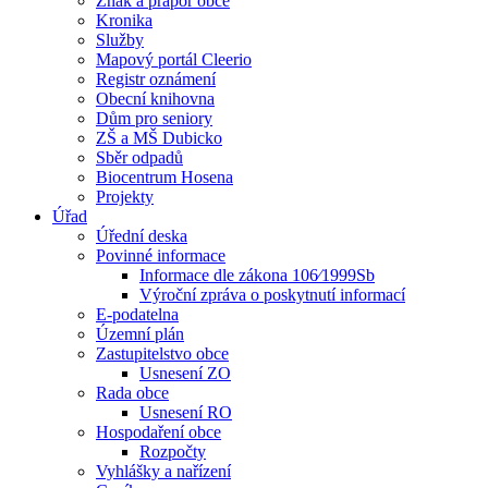
Znak a prapor obce
Kronika
Služby
Mapový portál Cleerio
Registr oznámení
Obecní knihovna
Dům pro seniory
ZŠ a MŠ Dubicko
Sběr odpadů
Biocentrum Hosena
Projekty
Úřad
Úřední deska
Povinné informace
Informace dle zákona 106⁄1999Sb
Výroční zpráva o poskytnutí informací
E-podatelna
Územní plán
Zastupitelstvo obce
Usnesení ZO
Rada obce
Usnesení RO
Hospodaření obce
Rozpočty
Vyhlášky a nařízení