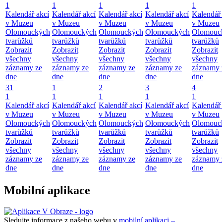
1
1
1
1
1
Kalendář akcí
Kalendář akcí
Kalendář akcí
Kalendář akcí
Kalendář 
v Muzeu
v Muzeu
v Muzeu
v Muzeu
v Muzeu
Olomouckých
Olomouckých
Olomouckých
Olomouckých
Olomouc
tvarůžků
tvarůžků
tvarůžků
tvarůžků
tvarůžků
Zobrazit
Zobrazit
Zobrazit
Zobrazit
Zobrazit
všechny
všechny
všechny
všechny
všechny
záznamy ze
záznamy ze
záznamy ze
záznamy ze
záznamy 
dne
dne
dne
dne
dne
31
1
2
3
4
1
1
1
1
1
Kalendář akcí
Kalendář akcí
Kalendář akcí
Kalendář akcí
Kalendář 
v Muzeu
v Muzeu
v Muzeu
v Muzeu
v Muzeu
Olomouckých
Olomouckých
Olomouckých
Olomouckých
Olomouc
tvarůžků
tvarůžků
tvarůžků
tvarůžků
tvarůžků
Zobrazit
Zobrazit
Zobrazit
Zobrazit
Zobrazit
všechny
všechny
všechny
všechny
všechny
záznamy ze
záznamy ze
záznamy ze
záznamy ze
záznamy 
dne
dne
dne
dne
dne
Mobilní aplikace
Sledujte informace z našeho webu v
mobilní aplikaci –