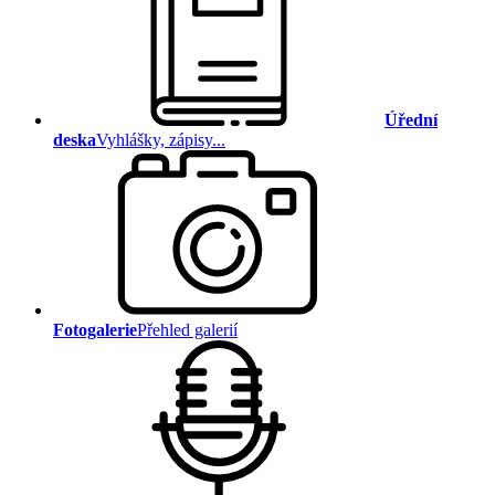
Úřední
deska
Vyhlášky, zápisy...
Fotogalerie
Přehled galerií