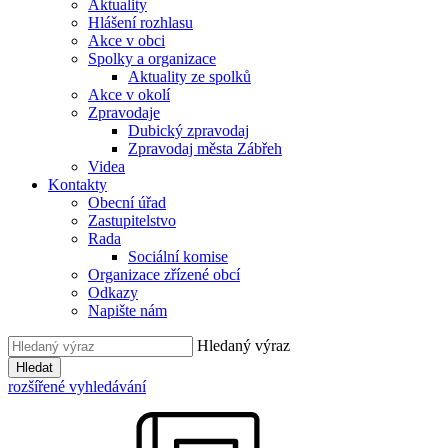
Aktuality
Hlášení rozhlasu
Akce v obci
Spolky a organizace
Aktuality ze spolků
Akce v okolí
Zpravodaje
Dubický zpravodaj
Zpravodaj města Zábřeh
Videa
Kontakty
Obecní úřad
Zastupitelstvo
Rada
Sociální komise
Organizace zřízené obcí
Odkazy
Napište nám
Hledaný výraz
Hledat
rozšířené vyhledávání