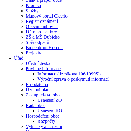
Znak a prapor obce
Kronika
Služby
Mapový portál Cleerio
Registr oznámení
Obecní knihovna
Dům pro seniory
ZŠ a MŠ Dubicko
Sběr odpadů
Biocentrum Hosena
Projekty
Úřad
Úřední deska
Povinné informace
Informace dle zákona 106⁄1999Sb
Výroční zpráva o poskytnutí informací
E-podatelna
Územní plán
Zastupitelstvo obce
Usnesení ZO
Rada obce
Usnesení RO
Hospodaření obce
Rozpočty
Vyhlášky a nařízení