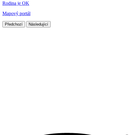
Rodina je OK
Mapový portál
Předchozí
Následující