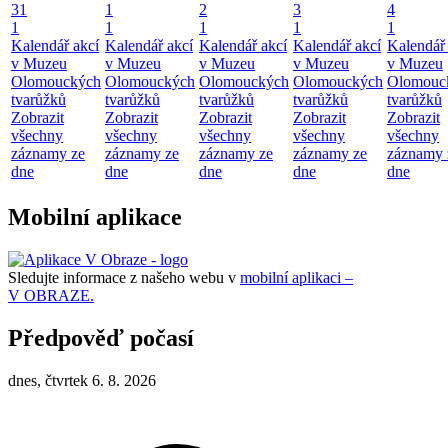
31
1
2
3
4
1
1
1
1
1
Kalendář akcí
Kalendář akcí
Kalendář akcí
Kalendář akcí
Kalendář 
v Muzeu
v Muzeu
v Muzeu
v Muzeu
v Muzeu
Olomouckých
Olomouckých
Olomouckých
Olomouckých
Olomouc
tvarůžků
tvarůžků
tvarůžků
tvarůžků
tvarůžků
Zobrazit
Zobrazit
Zobrazit
Zobrazit
Zobrazit
všechny
všechny
všechny
všechny
všechny
záznamy ze
záznamy ze
záznamy ze
záznamy ze
záznamy 
dne
dne
dne
dne
dne
Mobilní aplikace
Sledujte informace z našeho webu v
mobilní aplikaci –
V OBRAZE.
Předpověď počasí
dnes, čtvrtek 6. 8. 2026