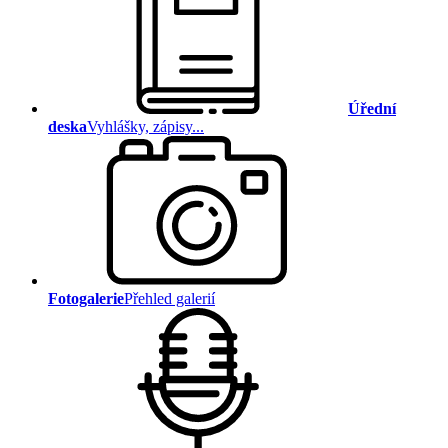
Úřední
deska
Vyhlášky, zápisy...
Fotogalerie
Přehled galerií