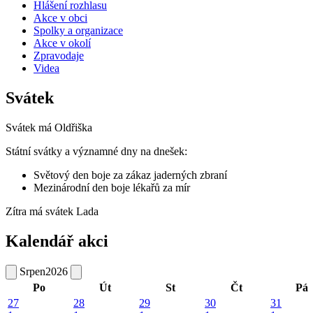
Hlášení rozhlasu
Akce v obci
Spolky a organizace
Akce v okolí
Zpravodaje
Videa
Svátek
Svátek má
Oldřiška
Státní svátky a významné dny na dnešek:
Světový den boje za zákaz jaderných zbraní
Mezinárodní den boje lékařů za mír
Zítra má svátek
Lada
Kalendář akci
Srpen
2026
Po
Út
St
Čt
Pá
27
28
29
30
31