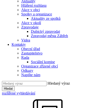
Aktuality
Hlášení rozhlasu
Akce v obci
Spolky a organizace
Aktuality ze spolků
Akce v okolí
Zpravodaje
Dubický zpravodaj
Zpravodaj města Zábřeh
Videa
Kontakty
Obecní úřad
Zastupitelstvo
Rada
Sociální komise
Organizace zřízené obcí
Odkazy
Napište nám
Hledaný výraz
Hledat
rozšířené vyhledávání