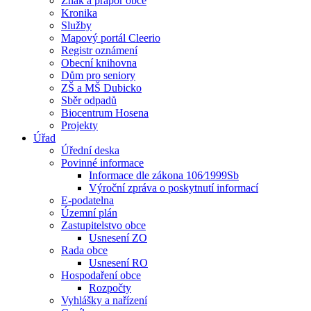
Znak a prapor obce
Kronika
Služby
Mapový portál Cleerio
Registr oznámení
Obecní knihovna
Dům pro seniory
ZŠ a MŠ Dubicko
Sběr odpadů
Biocentrum Hosena
Projekty
Úřad
Úřední deska
Povinné informace
Informace dle zákona 106⁄1999Sb
Výroční zpráva o poskytnutí informací
E-podatelna
Územní plán
Zastupitelstvo obce
Usnesení ZO
Rada obce
Usnesení RO
Hospodaření obce
Rozpočty
Vyhlášky a nařízení