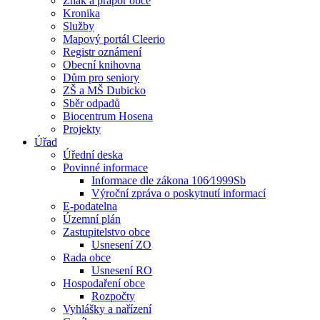
Znak a prapor obce
Kronika
Služby
Mapový portál Cleerio
Registr oznámení
Obecní knihovna
Dům pro seniory
ZŠ a MŠ Dubicko
Sběr odpadů
Biocentrum Hosena
Projekty
Úřad
Úřední deska
Povinné informace
Informace dle zákona 106⁄1999Sb
Výroční zpráva o poskytnutí informací
E-podatelna
Územní plán
Zastupitelstvo obce
Usnesení ZO
Rada obce
Usnesení RO
Hospodaření obce
Rozpočty
Vyhlášky a nařízení