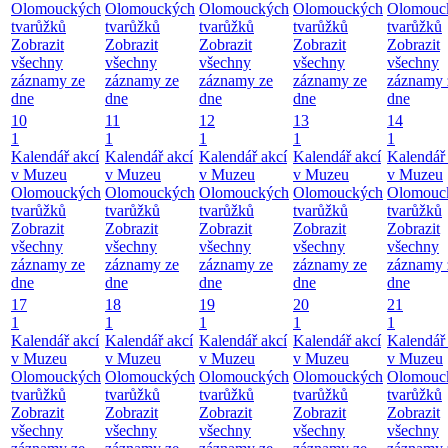
Olomouckých
Olomouckých
Olomouckých
Olomouckých
Olomouc
tvarůžků
tvarůžků
tvarůžků
tvarůžků
tvarůžků
Zobrazit
Zobrazit
Zobrazit
Zobrazit
Zobrazit
všechny
všechny
všechny
všechny
všechny
záznamy ze
záznamy ze
záznamy ze
záznamy ze
záznamy 
dne
dne
dne
dne
dne
10
11
12
13
14
1
1
1
1
1
Kalendář akcí
Kalendář akcí
Kalendář akcí
Kalendář akcí
Kalendář 
v Muzeu
v Muzeu
v Muzeu
v Muzeu
v Muzeu
Olomouckých
Olomouckých
Olomouckých
Olomouckých
Olomouc
tvarůžků
tvarůžků
tvarůžků
tvarůžků
tvarůžků
Zobrazit
Zobrazit
Zobrazit
Zobrazit
Zobrazit
všechny
všechny
všechny
všechny
všechny
záznamy ze
záznamy ze
záznamy ze
záznamy ze
záznamy 
dne
dne
dne
dne
dne
17
18
19
20
21
1
1
1
1
1
Kalendář akcí
Kalendář akcí
Kalendář akcí
Kalendář akcí
Kalendář 
v Muzeu
v Muzeu
v Muzeu
v Muzeu
v Muzeu
Olomouckých
Olomouckých
Olomouckých
Olomouckých
Olomouc
tvarůžků
tvarůžků
tvarůžků
tvarůžků
tvarůžků
Zobrazit
Zobrazit
Zobrazit
Zobrazit
Zobrazit
všechny
všechny
všechny
všechny
všechny