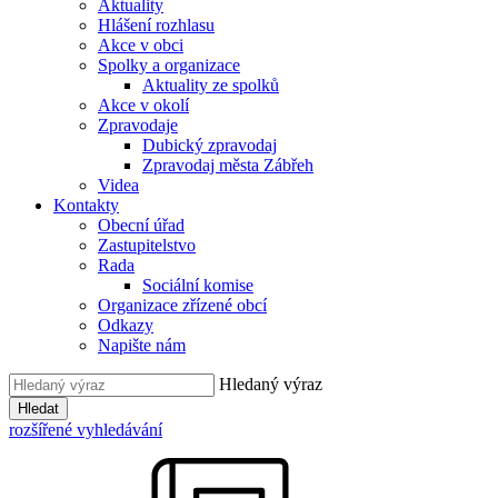
Aktuality
Hlášení rozhlasu
Akce v obci
Spolky a organizace
Aktuality ze spolků
Akce v okolí
Zpravodaje
Dubický zpravodaj
Zpravodaj města Zábřeh
Videa
Kontakty
Obecní úřad
Zastupitelstvo
Rada
Sociální komise
Organizace zřízené obcí
Odkazy
Napište nám
Hledaný výraz
Hledat
rozšířené vyhledávání