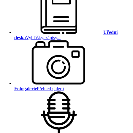
Úřední
deska
Vyhlášky, zápisy...
Fotogalerie
Přehled galerií