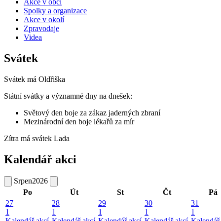
Akce v obci
Spolky a organizace
Akce v okolí
Zpravodaje
Videa
Svátek
Svátek má
Oldřiška
Státní svátky a významné dny na dnešek:
Světový den boje za zákaz jaderných zbraní
Mezinárodní den boje lékařů za mír
Zítra má svátek
Lada
Kalendář akci
Srpen
2026
Po
Út
St
Čt
Pá
27
28
29
30
31
1
1
1
1
1
Kalendář akcí
Kalendář akcí
Kalendář akcí
Kalendář akcí
Kalendář 