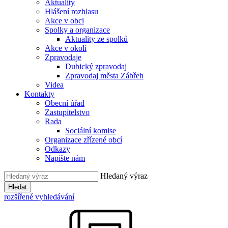
Aktuality
Hlášení rozhlasu
Akce v obci
Spolky a organizace
Aktuality ze spolků
Akce v okolí
Zpravodaje
Dubický zpravodaj
Zpravodaj města Zábřeh
Videa
Kontakty
Obecní úřad
Zastupitelstvo
Rada
Sociální komise
Organizace zřízené obcí
Odkazy
Napište nám
Hledaný výraz
Hledat
rozšířené vyhledávání