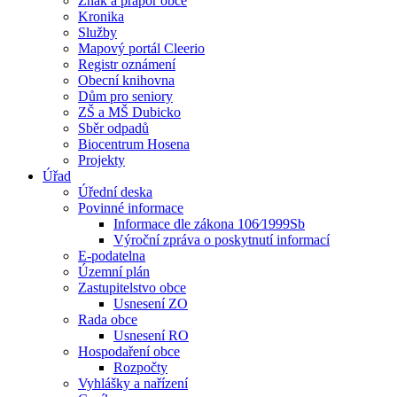
Znak a prapor obce
Kronika
Služby
Mapový portál Cleerio
Registr oznámení
Obecní knihovna
Dům pro seniory
ZŠ a MŠ Dubicko
Sběr odpadů
Biocentrum Hosena
Projekty
Úřad
Úřední deska
Povinné informace
Informace dle zákona 106⁄1999Sb
Výroční zpráva o poskytnutí informací
E-podatelna
Územní plán
Zastupitelstvo obce
Usnesení ZO
Rada obce
Usnesení RO
Hospodaření obce
Rozpočty
Vyhlášky a nařízení