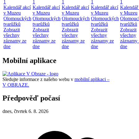
1
1
1
1
1
Kalendář akcí
Kalendář akcí
Kalendář akcí
Kalendář akcí
Kalendář 
v Muzeu
v Muzeu
v Muzeu
v Muzeu
v Muzeu
Olomouckých
Olomouckých
Olomouckých
Olomouckých
Olomouc
tvarůžků
tvarůžků
tvarůžků
tvarůžků
tvarůžků
Zobrazit
Zobrazit
Zobrazit
Zobrazit
Zobrazit
všechny
všechny
všechny
všechny
všechny
záznamy ze
záznamy ze
záznamy ze
záznamy ze
záznamy 
dne
dne
dne
dne
dne
Mobilní aplikace
Sledujte informace z našeho webu v
mobilní aplikaci –
V OBRAZE.
Předpověď počasí
dnes, čtvrtek 6. 8. 2026