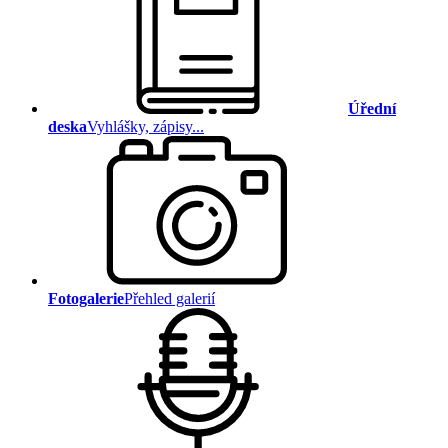
Úřední
deska
Vyhlášky, zápisy...
Fotogalerie
Přehled galerií