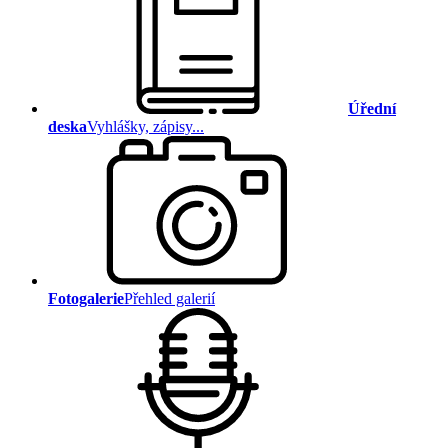
Úřední
deska
Vyhlášky, zápisy...
Fotogalerie
Přehled galerií