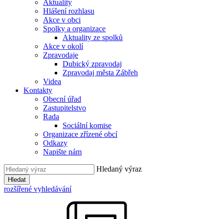
Aktuality
Hlášení rozhlasu
Akce v obci
Spolky a organizace
Aktuality ze spolků
Akce v okolí
Zpravodaje
Dubický zpravodaj
Zpravodaj města Zábřeh
Videa
Kontakty
Obecní úřad
Zastupitelstvo
Rada
Sociální komise
Organizace zřízené obcí
Odkazy
Napište nám
Hledaný výraz
Hledat
rozšířené vyhledávání