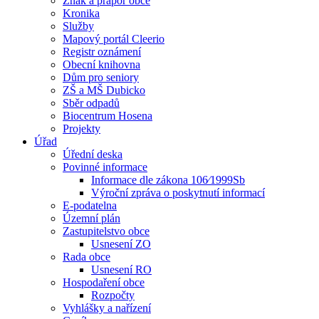
Znak a prapor obce
Kronika
Služby
Mapový portál Cleerio
Registr oznámení
Obecní knihovna
Dům pro seniory
ZŠ a MŠ Dubicko
Sběr odpadů
Biocentrum Hosena
Projekty
Úřad
Úřední deska
Povinné informace
Informace dle zákona 106⁄1999Sb
Výroční zpráva o poskytnutí informací
E-podatelna
Územní plán
Zastupitelstvo obce
Usnesení ZO
Rada obce
Usnesení RO
Hospodaření obce
Rozpočty
Vyhlášky a nařízení