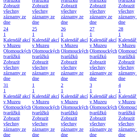
tvarůžků
tvarůžků
tvarůžků
tvarůžků
tvarůžků
Zobrazit
Zobrazit
Zobrazit
Zobrazit
Zobrazit
všechny
všechny
všechny
všechny
všechny
záznamy ze
záznamy ze
záznamy ze
záznamy ze
záznamy 
dne
dne
dne
dne
dne
24
25
26
27
28
1
1
1
1
1
Kalendář akcí
Kalendář akcí
Kalendář akcí
Kalendář akcí
Kalendář 
v Muzeu
v Muzeu
v Muzeu
v Muzeu
v Muzeu
Olomouckých
Olomouckých
Olomouckých
Olomouckých
Olomouc
tvarůžků
tvarůžků
tvarůžků
tvarůžků
tvarůžků
Zobrazit
Zobrazit
Zobrazit
Zobrazit
Zobrazit
všechny
všechny
všechny
všechny
všechny
záznamy ze
záznamy ze
záznamy ze
záznamy ze
záznamy 
dne
dne
dne
dne
dne
31
1
2
3
4
1
1
1
1
1
Kalendář akcí
Kalendář akcí
Kalendář akcí
Kalendář akcí
Kalendář 
v Muzeu
v Muzeu
v Muzeu
v Muzeu
v Muzeu
Olomouckých
Olomouckých
Olomouckých
Olomouckých
Olomouc
tvarůžků
tvarůžků
tvarůžků
tvarůžků
tvarůžků
Zobrazit
Zobrazit
Zobrazit
Zobrazit
Zobrazit
všechny
všechny
všechny
všechny
všechny
záznamy ze
záznamy ze
záznamy ze
záznamy ze
záznamy 
dne
dne
dne
dne
dne