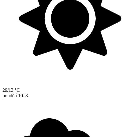
29/13 °C
pondělí
10. 8.