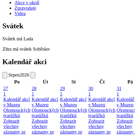
Akce v okolí
Zpravodaje
Videa
Svátek
Svátek má
Lada
Zítra má svátek
Soběslav
Kalendář akci
Srpen
2026
Po
Út
St
Čt
Pá
27
28
29
30
31
1
1
1
1
1
Kalendář akcí
Kalendář akcí
Kalendář akcí
Kalendář akcí
Kalendář 
v Muzeu
v Muzeu
v Muzeu
v Muzeu
v Muzeu
Olomouckých
Olomouckých
Olomouckých
Olomouckých
Olomouc
tvarůžků
tvarůžků
tvarůžků
tvarůžků
tvarůžků
Zobrazit
Zobrazit
Zobrazit
Zobrazit
Zobrazit
všechny
všechny
všechny
všechny
všechny
záznamy ze
záznamy ze
záznamy ze
záznamy ze
záznamy 