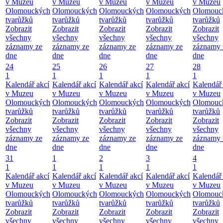
v Muzeu
v Muzeu
v Muzeu
v Muzeu
v Muzeu
Olomouckých
Olomouckých
Olomouckých
Olomouckých
Olomouc
tvarůžků
tvarůžků
tvarůžků
tvarůžků
tvarůžků
Zobrazit
Zobrazit
Zobrazit
Zobrazit
Zobrazit
všechny
všechny
všechny
všechny
všechny
záznamy ze
záznamy ze
záznamy ze
záznamy ze
záznamy 
dne
dne
dne
dne
dne
24
25
26
27
28
1
1
1
1
1
Kalendář akcí
Kalendář akcí
Kalendář akcí
Kalendář akcí
Kalendář 
v Muzeu
v Muzeu
v Muzeu
v Muzeu
v Muzeu
Olomouckých
Olomouckých
Olomouckých
Olomouckých
Olomouc
tvarůžků
tvarůžků
tvarůžků
tvarůžků
tvarůžků
Zobrazit
Zobrazit
Zobrazit
Zobrazit
Zobrazit
všechny
všechny
všechny
všechny
všechny
záznamy ze
záznamy ze
záznamy ze
záznamy ze
záznamy 
dne
dne
dne
dne
dne
31
1
2
3
4
1
1
1
1
1
Kalendář akcí
Kalendář akcí
Kalendář akcí
Kalendář akcí
Kalendář 
v Muzeu
v Muzeu
v Muzeu
v Muzeu
v Muzeu
Olomouckých
Olomouckých
Olomouckých
Olomouckých
Olomouc
tvarůžků
tvarůžků
tvarůžků
tvarůžků
tvarůžků
Zobrazit
Zobrazit
Zobrazit
Zobrazit
Zobrazit
všechny
všechny
všechny
všechny
všechny