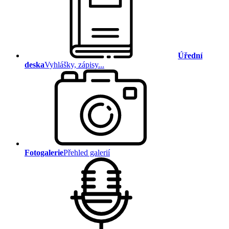
Úřední
deska
Vyhlášky, zápisy...
Fotogalerie
Přehled galerií