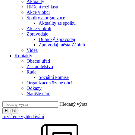
Aktuality
Hlášení rozhlasu
Akce v obci
Spolky a organizace
Aktuality ze spolků
Akce v okolí
Zpravodaje
Dubický zpravodaj
Zpravodaj města Zábřeh
Videa
Kontakty
Obecní úřad
Zastupitelstvo
Rada
Sociální komise
Organizace zřízené obcí
Odkazy
Napište nám
Hledaný výraz
Hledat
rozšířené vyhledávání