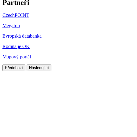
Partneři
CzechPOINT
Megafon
Evropská databanka
Rodina je OK
Mapový portál
Předchozí
Následující