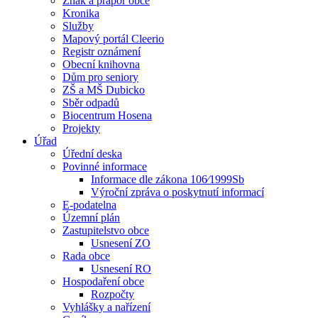
Znak a prapor obce
Kronika
Služby
Mapový portál Cleerio
Registr oznámení
Obecní knihovna
Dům pro seniory
ZŠ a MŠ Dubicko
Sběr odpadů
Biocentrum Hosena
Projekty
Úřad
Úřední deska
Povinné informace
Informace dle zákona 106⁄1999Sb
Výroční zpráva o poskytnutí informací
E-podatelna
Územní plán
Zastupitelstvo obce
Usnesení ZO
Rada obce
Usnesení RO
Hospodaření obce
Rozpočty
Vyhlášky a nařízení