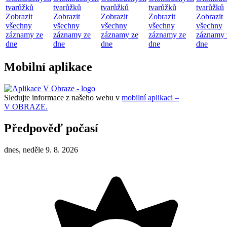
tvarůžků
tvarůžků
tvarůžků
tvarůžků
tvarůžků
Zobrazit
Zobrazit
Zobrazit
Zobrazit
Zobrazit
všechny
všechny
všechny
všechny
všechny
záznamy ze
záznamy ze
záznamy ze
záznamy ze
záznamy 
dne
dne
dne
dne
dne
Mobilní aplikace
Sledujte informace z našeho webu v
mobilní aplikaci –
V OBRAZE.
Předpověď počasí
dnes, neděle 9. 8. 2026