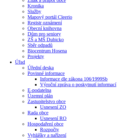
Znak a prapor obce
Kronika
Služby
Mapový portál Cleerio
Registr oznámení
Obecní knihovna
Dům pro seniory
ZŠ a MŠ Dubicko
Sběr odpadů
Biocentrum Hosena
Projekty
Úřad
Úřední deska
Povinné informace
Informace dle zákona 106⁄1999Sb
Výroční zpráva o poskytnutí informací
E-podatelna
Územní plán
Zastupitelstvo obce
Usnesení ZO
Rada obce
Usnesení RO
Hospodaření obce
Rozpočty
Vyhlášky a nařízení