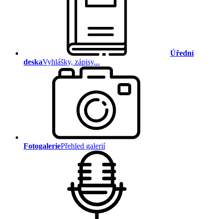
Úřední
deska
Vyhlášky, zápisy...
Fotogalerie
Přehled galerií