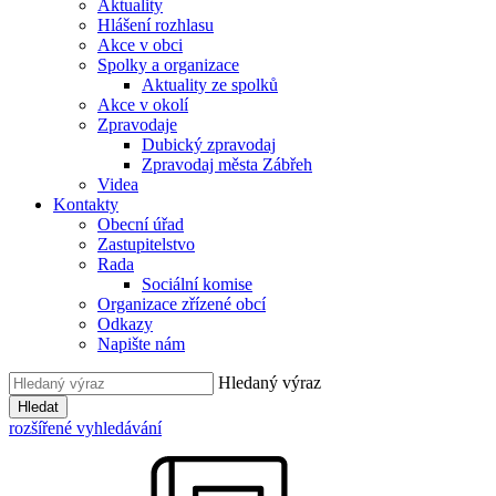
Aktuality
Hlášení rozhlasu
Akce v obci
Spolky a organizace
Aktuality ze spolků
Akce v okolí
Zpravodaje
Dubický zpravodaj
Zpravodaj města Zábřeh
Videa
Kontakty
Obecní úřad
Zastupitelstvo
Rada
Sociální komise
Organizace zřízené obcí
Odkazy
Napište nám
Hledaný výraz
Hledat
rozšířené vyhledávání