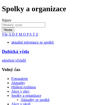
Spolky a organizace
Název
Hledat
Vše
A
D
F
M
O
P
S
T
Z
aktuální informace ze spolků
Dubická včela
sdružení včelařů
Volný čas
Fotogalerie
Aktuality
Hlášení rozhlasu
Akce v obci
Spolky a organizace
Aktuality ze spolků
Akce v okolí