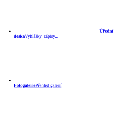
Úřední
deska
Vyhlášky, zápisy...
Fotogalerie
Přehled galerií