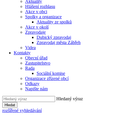
Aktuality
Hlášení rozhlasu
Akce v obci
Spolky a organizace
Aktuality ze spolků
Akce v okolí
Zpravodaje
Dubický zpravodaj
Zpravodaj města Zábřeh
Videa
Kontakty
Obecní úřad
Zastupitelstvo
Rada
Sociální komise
Organizace zřízené obcí
Odkazy
Napište nám
Hledaný výraz
Hledat
rozšířené vyhledávání