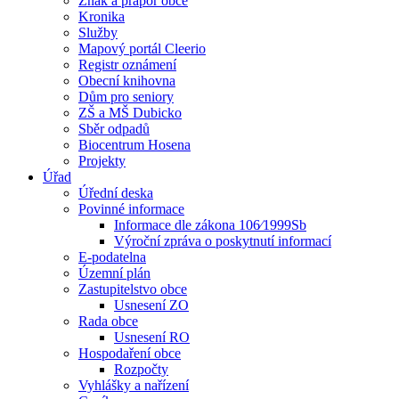
Znak a prapor obce
Kronika
Služby
Mapový portál Cleerio
Registr oznámení
Obecní knihovna
Dům pro seniory
ZŠ a MŠ Dubicko
Sběr odpadů
Biocentrum Hosena
Projekty
Úřad
Úřední deska
Povinné informace
Informace dle zákona 106⁄1999Sb
Výroční zpráva o poskytnutí informací
E-podatelna
Územní plán
Zastupitelstvo obce
Usnesení ZO
Rada obce
Usnesení RO
Hospodaření obce
Rozpočty
Vyhlášky a nařízení